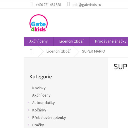
Přejít
+420 731 464 538
info@gate4kids.eu
na
obsah
Akční ceny
Licenční zboží
Prodávané značky
Domů
Licenční zboží
SUPER MARIO
P
SUP
o
Přeskočit
s
Kategorie
kategorie
t
r
Novinky
a
Akční ceny
n
Autosedačky
n
í
Kočárky
p
Přebalování, plenky
a
Hračky