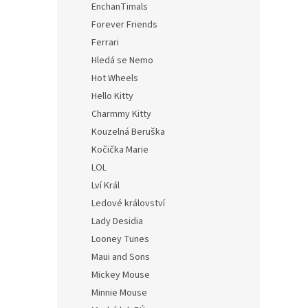
EnchanTimals
Forever Friends
Ferrari
Hledá se Nemo
Hot Wheels
Hello Kitty
Charmmy Kitty
Kouzelná Beruška
Kočička Marie
LOL
Lví Král
Ledové království
Lady Desidia
Looney Tunes
Maui and Sons
Mickey Mouse
Minnie Mouse