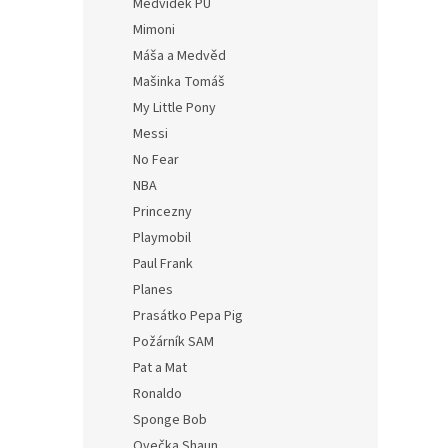
Medvídek PÚ
Mimoni
Máša a Medvěd
Mašinka Tomáš
My Little Pony
Messi
No Fear
NBA
Princezny
Playmobil
Paul Frank
Planes
Prasátko Pepa Pig
Požárník SAM
Pat a Mat
Ronaldo
Sponge Bob
Ovečka Shaun