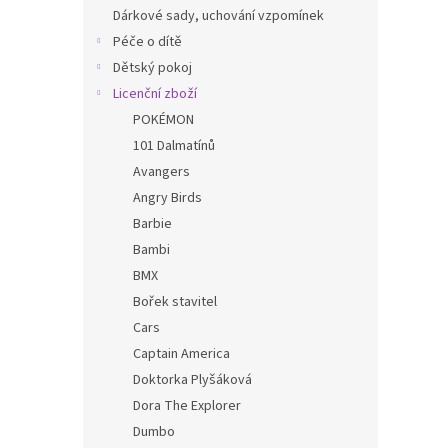
n
Dárkové sady, uchování vzpomínek
e
Péče o dítě
l
Dětský pokoj
Licenční zboží
POKÉMON
101 Dalmatínů
Avangers
Angry Birds
Barbie
Bambi
BMX
Bořek stavitel
Cars
Captain America
Doktorka Plyšáková
Dora The Explorer
Dumbo