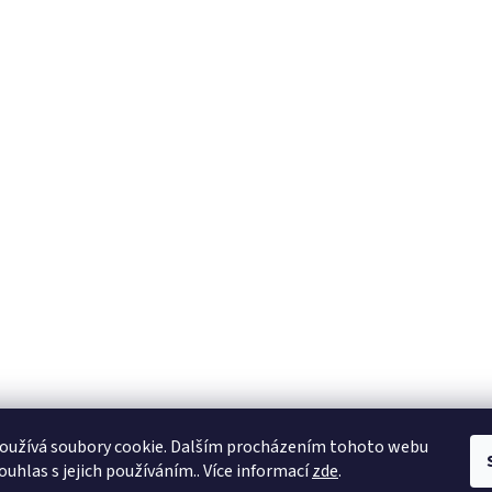
oužívá soubory cookie. Dalším procházením tohoto webu
ouhlas s jejich používáním.. Více informací
zde
.