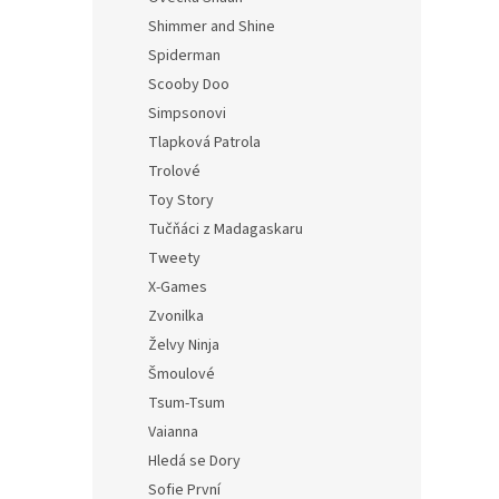
Shimmer and Shine
Spiderman
Scooby Doo
Simpsonovi
Tlapková Patrola
Trolové
Toy Story
Tučňáci z Madagaskaru
Tweety
X-Games
Zvonilka
Želvy Ninja
Šmoulové
Tsum-Tsum
Vaianna
Hledá se Dory
Sofie První