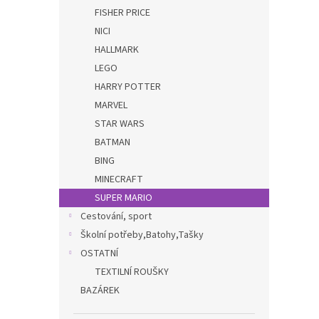
FISHER PRICE
NICI
HALLMARK
LEGO
HARRY POTTER
MARVEL
STAR WARS
BATMAN
BING
MINECRAFT
SUPER MARIO
Cestování, sport
Školní potřeby,Batohy,Tašky
OSTATNÍ
TEXTILNÍ ROUŠKY
BAZÁREK