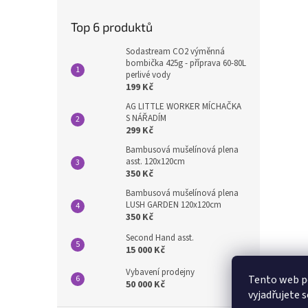
Top 6 produktů
Sodastream CO2 výměnná
bombička 425g - příprava 60-80L
perlivé vody
199 Kč
AG LITTLE WORKER MÍCHAČKA
S NÁŘADÍM
299 Kč
Bambusová mušelínová plena
asst. 120x120cm
350 Kč
Bambusová mušelínová plena
LUSH GARDEN 120x120cm
350 Kč
Second Hand asst.
15 000 Kč
Vybavení prodejny
Tento web p
50 000 Kč
vyjadřujete s