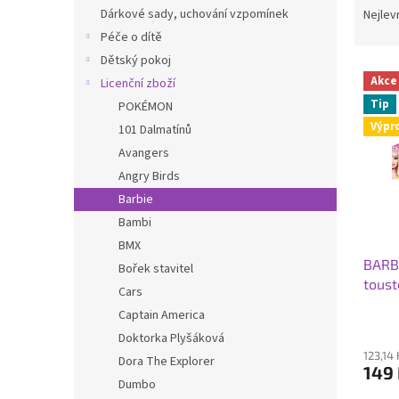
n
a
Dárkové sady, uchování vzpomínek
Nejlev
e
z
Péče o dítě
l
e
Dětský pokoj
V
n
Akce
Licenční zboží
ý
í
Tip
POKÉMON
p
p
Výpr
i
r
101 Dalmatínů
s
o
Avangers
p
d
Angry Birds
r
u
Barbie
o
k
Bambi
d
t
BMX
u
ů
BARBI
k
Bořek stavitel
tous
t
Cars
ů
Captain America
Doktorka Plyšáková
123,14
Dora The Explorer
149
Dumbo