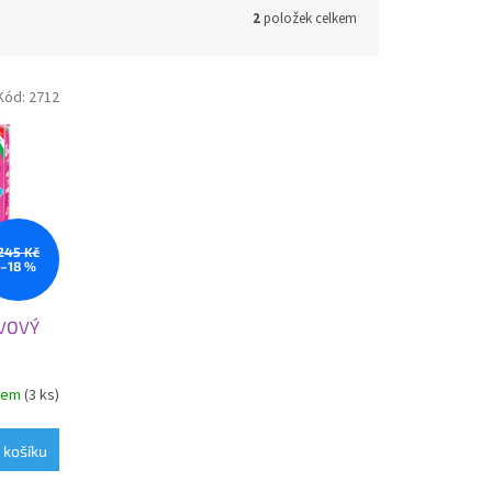
2
položek celkem
Kód:
2712
245 Kč
–18 %
OVOVÝ
dem
(3 ks)
 košíku