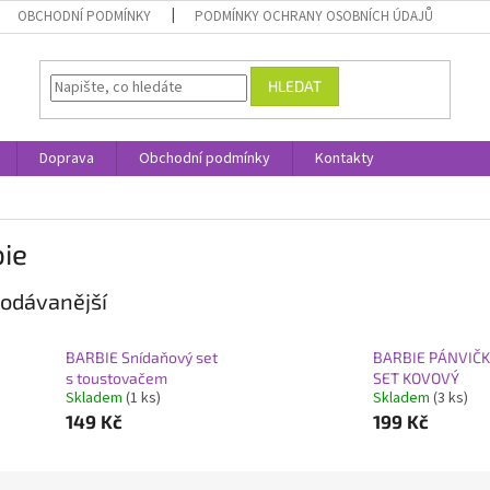
OBCHODNÍ PODMÍNKY
PODMÍNKY OCHRANY OSOBNÍCH ÚDAJŮ
HLEDAT
Doprava
Obchodní podmínky
Kontakty
ie
odávanější
BARBIE Snídaňový set
BARBIE PÁNVIČ
s toustovačem
SET KOVOVÝ
Skladem
(1 ks)
Skladem
(3 ks)
149 Kč
199 Kč