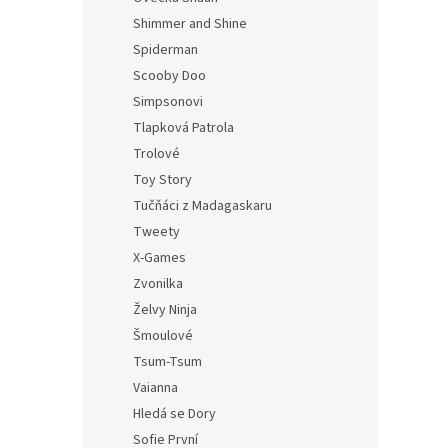
Shimmer and Shine
Spiderman
Scooby Doo
Simpsonovi
Tlapková Patrola
Trolové
Toy Story
Tučňáci z Madagaskaru
Tweety
X-Games
Zvonilka
Želvy Ninja
Šmoulové
Tsum-Tsum
Vaianna
Hledá se Dory
Sofie První