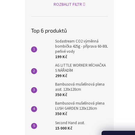
ROZBALIT FILTR
Top 6 produktů
Sodastream CO2 výměnná
bombička 425g - příprava 60-80L
perlivé vody
199 Kč
AG LITTLE WORKER MÍCHAČKA
S NÁŘADÍM
299 Kč
Bambusová mušelínová plena
asst. 120x120cm
350 Kč
Bambusová mušelínová plena
LUSH GARDEN 120x120cm
350 Kč
Second Hand asst.
15 000 Kč