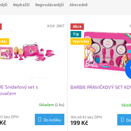
nější
Nejdražší
Nejprodávanější
Abecedně
Kód:
2607
Akce
Tip
odej
Výprodej
E Snídaňový set s
BARBIE PÁNVIČKOVÝ SET K
tovačem
Skladem
(1 ks)
Skla
 Kč bez DPH
164,46 Kč bez DPH
Do košíku
Do
 Kč
199 Kč