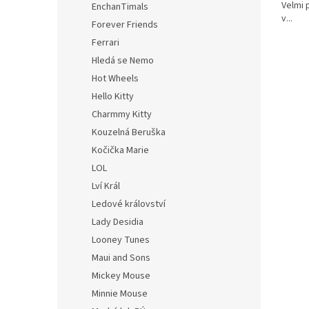
Velmi 
EnchanTimals
v...
Forever Friends
Ferrari
Hledá se Nemo
Hot Wheels
Hello Kitty
Charmmy Kitty
Kouzelná Beruška
Kočička Marie
LOL
Lví Král
Ledové království
Lady Desidia
Looney Tunes
Maui and Sons
Mickey Mouse
Minnie Mouse