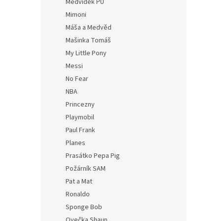
Medvídek PÚ
Mimoni
Máša a Medvěd
Mašinka Tomáš
My Little Pony
Messi
No Fear
NBA
Princezny
Playmobil
Paul Frank
Planes
Prasátko Pepa Pig
Požárník SAM
Pat a Mat
Ronaldo
Sponge Bob
Ovečka Shaun