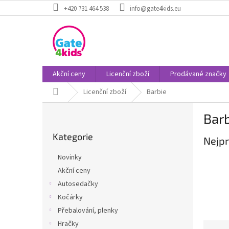
Přejít
+420 731 464 538
info@gate4kids.eu
na
obsah
Akční ceny
Licenční zboží
Prodávané značky
Domů
Licenční zboží
Barbie
P
Barb
o
Přeskočit
s
Kategorie
kategorie
Nejpr
t
r
Novinky
a
Akční ceny
n
Autosedačky
n
í
Kočárky
p
Přebalování, plenky
a
Hračky
Ř