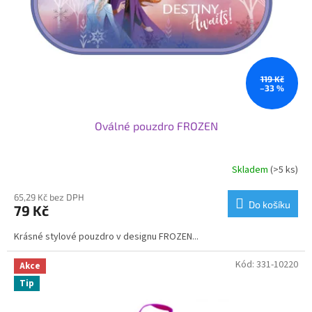
o
d
u
k
t
ů
119 Kč
–33 %
Oválné pouzdro FROZEN
Skladem
(>5 ks)
65,29 Kč bez DPH
Do košíku
79 Kč
Krásné stylové pouzdro v designu FROZEN...
Kód:
331-10220
Akce
Tip