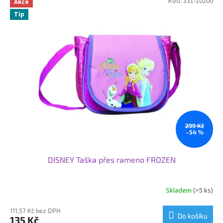
Kód:
331-10200
Akce
Tip
299 Kč
–54 %
DISNEY Taška přes rameno FROZEN
Skladem
(>5 ks)
111,57 Kč bez DPH
Do košíku
135 Kč