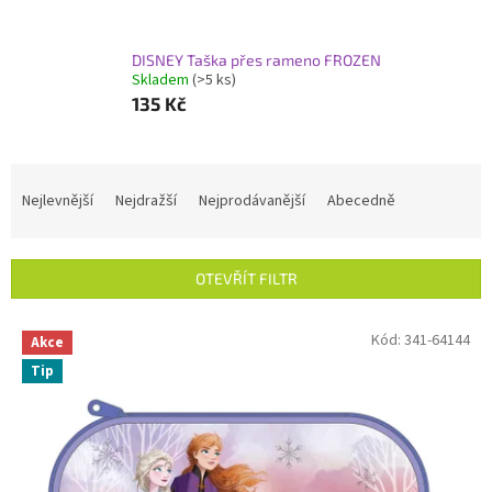
DISNEY Taška přes rameno FROZEN
Skladem
(>5 ks)
135 Kč
Ř
a
Nejlevnější
Nejdražší
Nejprodávanější
Abecedně
z
e
n
OTEVŘÍT FILTR
í
p
V
Kód:
341-64144
r
Akce
ý
o
Tip
p
d
i
u
s
k
p
t
r
ů