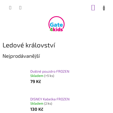
Přejít
NÁKUP
na
obsah
KOŠÍK
Ledové království
Nejprodávanější
Oválné pouzdro FROZEN
Skladem
(>5 ks)
79 Kč
DISNEY Kabelka FROZEN
Skladem
(2 ks)
130 Kč