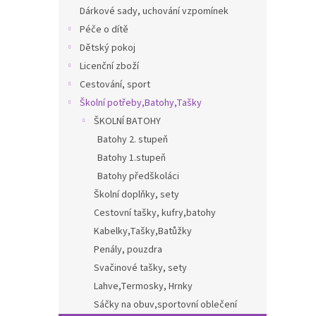
n
Dárkové sady, uchování vzpomínek
e
Péče o dítě
l
Dětský pokoj
Licenční zboží
Cestování, sport
Školní potřeby,Batohy,Tašky
ŠKOLNÍ BATOHY
Batohy 2. stupeň
Batohy 1.stupeň
Batohy předškoláci
Školní doplňky, sety
Cestovní tašky, kufry,batohy
Kabelky,Tašky,Batůžky
Penály, pouzdra
Svačinové tašky, sety
Lahve,Termosky, Hrnky
Sáčky na obuv,sportovní oblečení