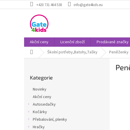
Přejít
+420 731 464 538
info@gate4kids.eu
na
obsah
Akční ceny
Licenční zboží
Prodávané značky
Domů
Školní potřeby,Batohy,Tašky
Peněženky
P
Pen
o
Přeskočit
s
Kategorie
kategorie
t
r
Novinky
a
Akční ceny
n
Autosedačky
n
í
Kočárky
p
Přebalování, plenky
a
Hračky