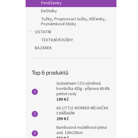
Peněženky
Deštníky
Tužky, Propisovací tužky, Klíčenky,
Poznámkové bloky
OSTATNÍ
TEXTILNÍ ROUŠKY
BAZÁREK
Top 6 produktů
Sodastream CO2 výměnná
bombička 425g - příprava 60-80L
perlivé vody
199 Kč
AG LITTLE WORKER MÍCHAČKA
S NÁŘADÍM
299 Kč
Bambusová mušelínová plena
asst. 120x120cm