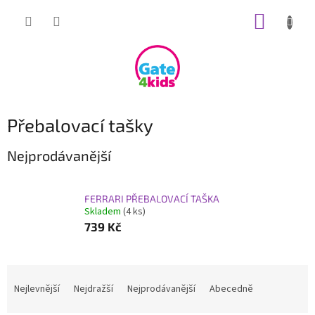
Přejít
NÁKUP
na
obsah
KOŠÍK
Přebalovací tašky
Nejprodávanější
FERRARI PŘEBALOVACÍ TAŠKA
Skladem
(4 ks)
739 Kč
Ř
a
Nejlevnější
Nejdražší
Nejprodávanější
Abecedně
z