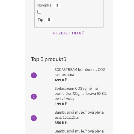
Novinka
3
Tip
5
ROZBALIT FILTR
Top 6 produktů
SODASTREAM bombička s CO2
samostatná
699 Kč
Sodastream CO2 výměnná
bombička 425g - příprava 60-80L
perlivé vody
199 Kč
Bambusová mušelínová plena
asst. 120x120cm
350 Kč
Bambusová mušelínová plena