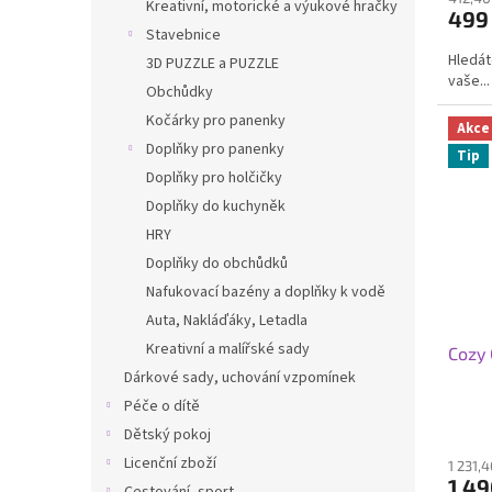
Kreativní, motorické a výukové hračky
499
Stavebnice
Hledát
3D PUZZLE a PUZZLE
vaše...
Obchůdky
Kočárky pro panenky
Akce
Doplňky pro panenky
Tip
Doplňky pro holčičky
Doplňky do kuchyněk
HRY
Doplňky do obchůdků
Nafukovací bazény a doplňky k vodě
Auta, Nakláďáky, Letadla
Kreativní a malířské sady
Cozy 
Dárkové sady, uchování vzpomínek
Péče o dítě
Dětský pokoj
Licenční zboží
1 231,
1 49