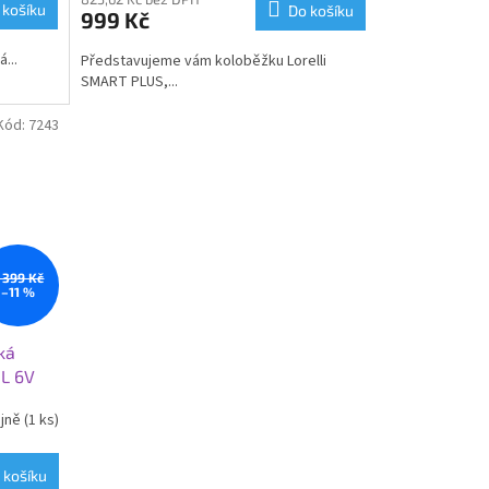
 košíku
Do košíku
999 Kč
...
Představujeme vám koloběžku Lorelli
SMART PLUS,...
Kód:
7243
 399 Kč
–11 %
ká
L 6V
ejně
(1 ks)
 košíku