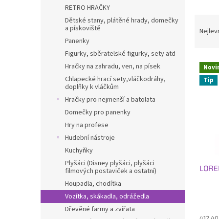
n
RETRO HRAČKY
e
Ř
Dětské stany, plátěné hrady, domečky
l
a pískoviště
a
Nejlev
z
Panenky
e
Figurky, sběratelské figurky, sety atd
V
n
Hračky na zahradu, ven, na písek
Novi
ý
í
Chlapecké hrací sety,vláčkodráhy,
Tip
p
p
doplňky k vláčkům
i
r
Hračky pro nejmenší a batolata
s
o
Domečky pro panenky
p
d
Hry na profese
r
u
o
k
Hudební nástroje
d
t
Kuchyňky
u
ů
Plyšáci (Disney plyšáci, plyšáci
LOREL
k
filmových postaviček a ostatní)
t
Houpadla, chodítka
ů
Vozítka, skákadla, odrážedla
Dřevěné farmy a zvířata
412,40