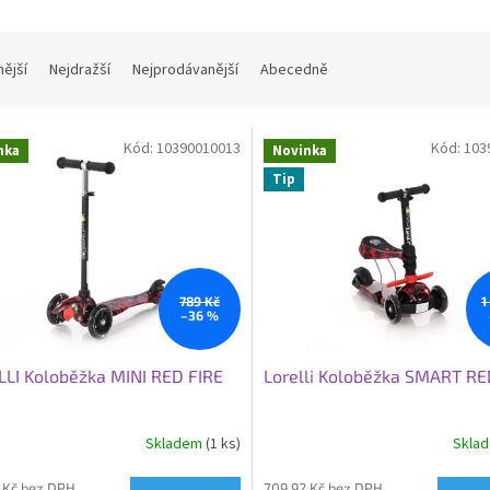
nější
Nejdražší
Nejprodávanější
Abecedně
Kód:
10390010013
Kód:
103
nka
Novinka
Tip
789 Kč
1
–36 %
LI Koloběžka MINI RED FIRE
Lorelli Koloběžka SMART RE
Skladem
(1 ks)
Skla
 Kč bez DPH
709,92 Kč bez DPH