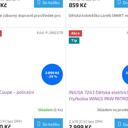
Do košíku
Do
 Kč
859 Kč
e zábavný dopravní prostředek pro
Dětská koloběžka Lorelli SMART má
Kód:
P-2661579
Akce
Tip
2 099 Kč
3
–29 %
Coupe - policejní
INJUSA 7243 Dětská elektric
čtyřkolka WINGS PAW PATRO
Skladem
(1 ks)
Skladem na prod
40 Kč bez DPH
2 478,51 Kč bez DPH
Do košíku
Do
0 Kč
2 999 Kč