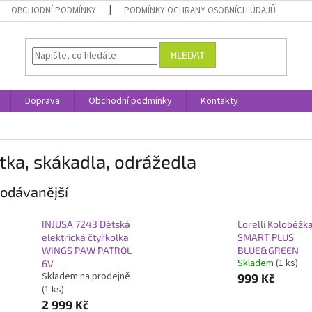
OBCHODNÍ PODMÍNKY
PODMÍNKY OCHRANY OSOBNÍCH ÚDAJŮ
HLEDAT
Doprava
Obchodní podmínky
Kontakty
tka, skákadla, odrážedla
odávanější
INJUSA 7243 Dětská
Lorelli Koloběžk
elektrická čtyřkolka
SMART PLUS
WINGS PAW PATROL
BLUE&GREEN
Skladem
(1 ks)
6V
Skladem na prodejně
999 Kč
(1 ks)
2 999 Kč