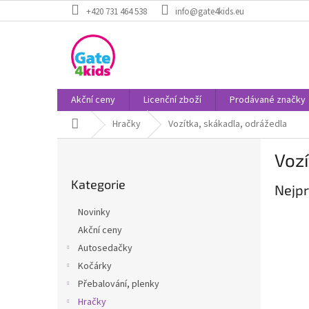
Přejít
+420 731 464 538
info@gate4kids.eu
na
obsah
Akční ceny
Licenční zboží
Prodávané značky
Domů
Hračky
Vozítka, skákadla, odrážedla
P
Vozí
o
Přeskočit
s
Kategorie
kategorie
Nejpr
t
r
Novinky
a
Akční ceny
n
Autosedačky
n
í
Kočárky
p
Přebalování, plenky
a
Hračky