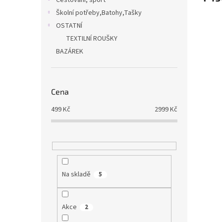
Cestování, sport
Školní potřeby,Batohy,Tašky
OSTATNÍ
TEXTILNÍ ROUŠKY
BAZÁREK
Cena
499
Kč
2999
Kč
Na skladě
5
Akce
2