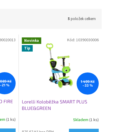
5
položek celkem
90020013
Kód:
10390030006
Novinka
Tip
 089 Kč
1 499 Kč
–21 %
–33 %
D FIRE
Lorelli Koloběžka SMART PLUS
BLUE&GREEN
dem
(1 ks)
Skladem
(1 ks)
825,62 Kč bez DPH