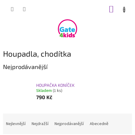
Přejít
NÁKUP
na
obsah
KOŠÍK
Houpadla, chodítka
Nejprodávanější
HOUPAČKA KONÍČEK
Skladem
(1 ks)
790 Kč
Ř
a
Nejlevnější
Nejdražší
Nejprodávanější
Abecedně
z