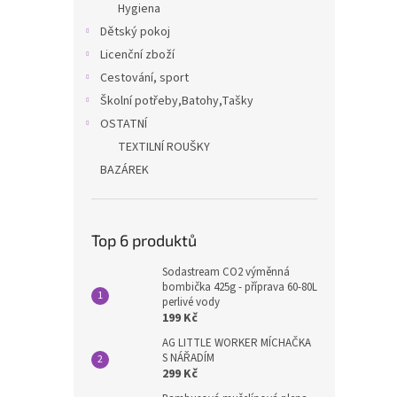
Hygiena
Dětský pokoj
Licenční zboží
Cestování, sport
Školní potřeby,Batohy,Tašky
OSTATNÍ
TEXTILNÍ ROUŠKY
BAZÁREK
Top 6 produktů
Sodastream CO2 výměnná
bombička 425g - příprava 60-80L
perlivé vody
199 Kč
AG LITTLE WORKER MÍCHAČKA
S NÁŘADÍM
299 Kč