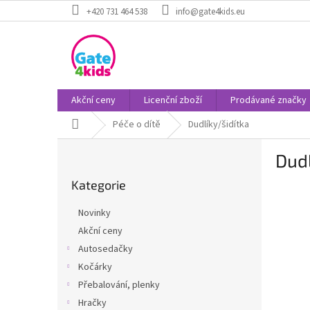
Přejít
+420 731 464 538
info@gate4kids.eu
na
obsah
Akční ceny
Licenční zboží
Prodávané značky
Domů
Péče o dítě
Dudlíky/šidítka
P
Dudl
o
Přeskočit
s
Kategorie
kategorie
t
r
Novinky
a
Akční ceny
n
Autosedačky
n
í
Kočárky
p
Přebalování, plenky
a
Hračky