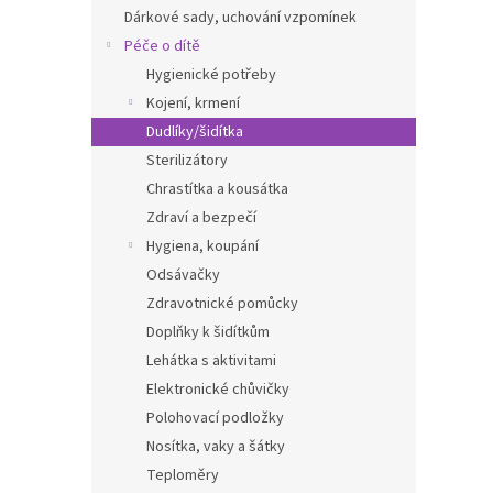
n
Dárkové sady, uchování vzpomínek
e
Péče o dítě
l
Hygienické potřeby
Kojení, krmení
Dudlíky/šidítka
Sterilizátory
Chrastítka a kousátka
Zdraví a bezpečí
Hygiena, koupání
Odsávačky
Zdravotnické pomůcky
Doplňky k šidítkům
Lehátka s aktivitami
Elektronické chůvičky
Polohovací podložky
Nosítka, vaky a šátky
Teploměry