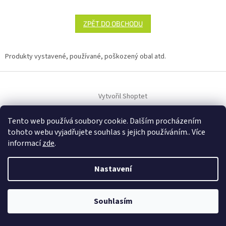
ZPĚT DO OBCHODU
Produkty vystavené, používané, poškozený obal atd.
Z
á
Vytvořil Shoptet
p
a
t
Tento web používá soubory cookie. Dalším procházením
Copyright 2026
Gate4Kids
. Všechna práva vyhrazena.
í
tohoto webu vyjadřujete souhlas s jejich používáním.. Více
informací
zde
.
Nastavení
Souhlasím