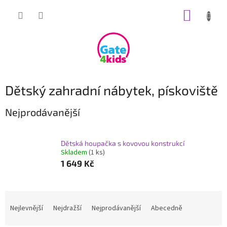
Přejít
NÁKUP
na
obsah
KOŠÍK
Dětský zahradní nábytek, pískoviště
Nejprodávanější
Dětská houpačka s kovovou konstrukcí
Skladem
(1 ks)
1 649 Kč
Ř
a
Nejlevnější
Nejdražší
Nejprodávanější
Abecedně
z