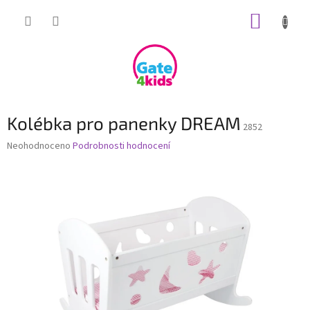
Přejít
NÁKUP
na
obsah
KOŠÍK
Kolébka pro panenky DREAM
2852
Průměrné
Neohodnoceno
Podrobnosti hodnocení
hodnocení
produktu
je
0,0
z
5
hvězdiček.