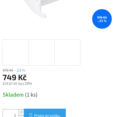
975 Kč
–23 %
975 Kč
–23 %
749 Kč
619,01 Kč bez DPH
Měrná
Skladem
(1 ks)
cena:
Přidat do košíku