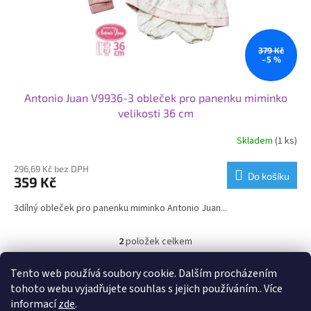
379 Kč
–5 %
Antonio Juan V9936-3 obleček pro panenku miminko
velikosti 36 cm
Skladem
(1 ks)
296,69 Kč bez DPH
Do košíku
359 Kč
3dílný obleček pro panenku miminko Antonio Juan...
2
položek celkem
O
v
l
Tento web používá soubory cookie. Dalším procházením
Vyrobeno ve Španělsku, baleno v dárkové ozdobné síťce s kartonovým
á
ramínkem. Doporučený věk od 3 let. Vhodné pro panenky Llorens.
tohoto webu vyjadřujete souhlas s jejich používáním.. Více
d
informací
zde
.