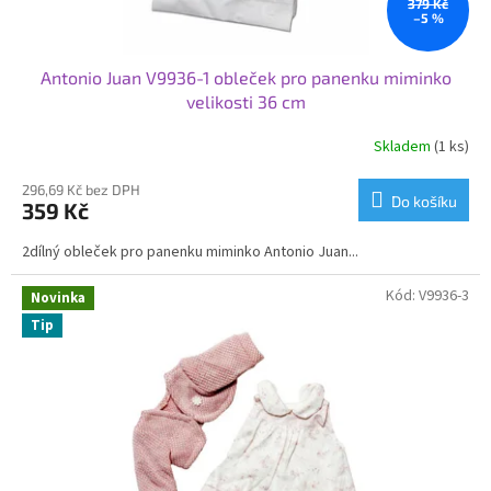
ů
379 Kč
–5 %
Antonio Juan V9936-1 obleček pro panenku miminko
velikosti 36 cm
Skladem
(1 ks)
296,69 Kč bez DPH
Do košíku
359 Kč
2dílný obleček pro panenku miminko Antonio Juan...
Kód:
V9936-3
Novinka
Tip