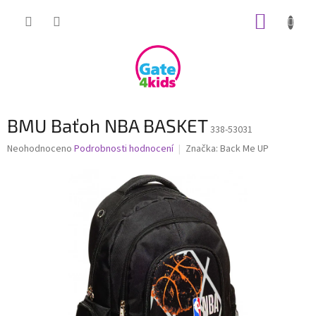
Přejít
NÁKUP
na
obsah
KOŠÍK
BMU Baťoh NBA BASKET
338-53031
Průměrné
Neohodnoceno
Podrobnosti hodnocení
Značka:
Back Me UP
hodnocení
produktu
je
0,0
z
5
hvězdiček.