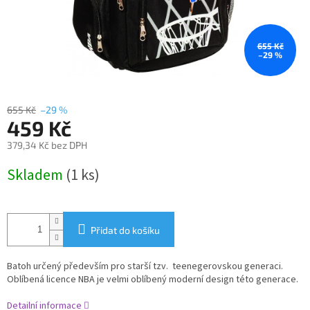
655 Kč
–29 %
655 Kč
–29 %
459 Kč
379,34 Kč bez DPH
Měrná
Skladem
(1 ks)
cena:
Přidat do košíku
Batoh určený především pro starší tzv. teenegerovskou generaci.
Oblíbená licence NBA je velmi oblíbený moderní design této generace.
Detailní informace