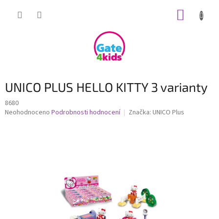
Přejít
NÁKUP
na
obsah
KOŠÍK
UNICO PLUS HELLO KITTY 3 varianty
8680
Průměrné
Neohodnoceno
Podrobnosti hodnocení
Značka:
UNICO Plus
hodnocení
produktu
je
0,0
z
5
hvězdiček.