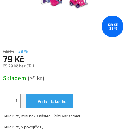
129 Kč
–38 %
129 Kč
–38 %
79 Kč
65,29 Kč bez DPH
Měrná
Skladem
(>5 ks)
cena:
Přidat do košíku
Hello Kitty mini box s následujícími variantami
Hello Kitty v pokojíčku ,