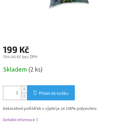
199 Kč
164,46 Kč bez DPH
Měrná
Skladem
(2 ks)
cena:
Přidat do košíku
Dekorativní polštářek s výplní je ze 100% polyesteru
Detailní informace