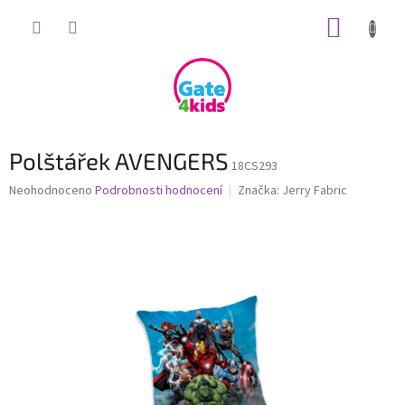
Přejít
NÁKUP
na
obsah
KOŠÍK
Polštářek AVENGERS
18CS293
Průměrné
Neohodnoceno
Podrobnosti hodnocení
Značka:
Jerry Fabric
hodnocení
produktu
je
0,0
z
5
hvězdiček.