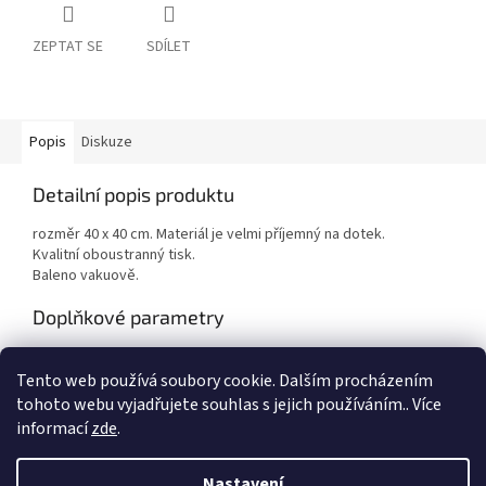
ZEPTAT SE
SDÍLET
Popis
Diskuze
Detailní popis produktu
rozměr 40 x 40 cm. Materiál je velmi příjemný na dotek.
Kvalitní oboustranný tisk.
Baleno vakuově.
Doplňkové parametry
Kategorie
:
Polštářky,Polštáře na kojení
Tento web používá soubory cookie. Dalším procházením
EAN
:
8592753017401
tohoto webu vyjadřujete souhlas s jejich používáním.. Více
informací
zde
.
Z
á
Nastavení