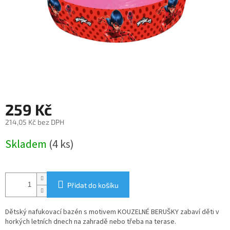
259 Kč
214,05 Kč bez DPH
Měrná
Skladem
(4 ks)
cena:
Přidat do košíku
Dětský nafukovací bazén s motivem KOUZELNÉ BERUŠKY zabaví děti v
horkých letních dnech na zahradě nebo třeba na terase.