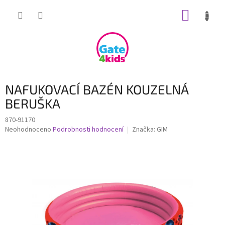
Přejít
NÁKUP
na
obsah
KOŠÍK
NAFUKOVACÍ BAZÉN KOUZELNÁ
BERUŠKA
870-91170
Průměrné
Neohodnoceno
Podrobnosti hodnocení
Značka:
GIM
hodnocení
produktu
je
0,0
z
5
hvězdiček.