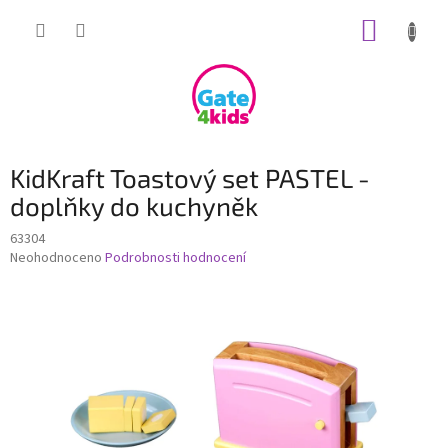
Přejít
NÁKUP
na
obsah
KOŠÍK
KidKraft Toastový set PASTEL -
doplňky do kuchyněk
63304
Průměrné
Neohodnoceno
Podrobnosti hodnocení
hodnocení
produktu
je
0,0
z
5
hvězdiček.