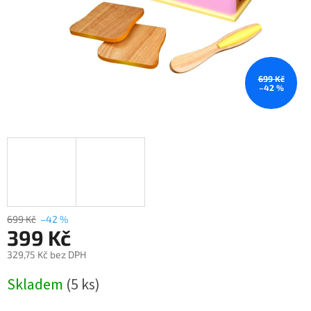
699 Kč
–42 %
699 Kč
–42 %
399 Kč
329,75 Kč bez DPH
Měrná
Skladem
(5 ks)
cena: