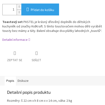
Přidat do košíku
Toastový set
PASTEL je krásný dřevěný doplněk do dětských
kuchyněk od značky KidKraft. S tímto toustovačem mohou děti vyrábět
tousty bez mámy a táty. Balení obsahuje dva plátky lahodných „toastů“.
Detailní informace
ZEPTAT SE
SDÍLET
Popis
Diskuze
Detailní popis produktu
Rozměry: š 22 cm x h 8 cm x v 14 cm, váha: 2 kg