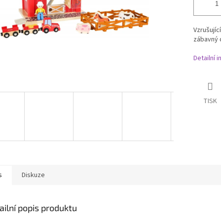
Vzrušujíc
zábavný d
Detailní 
TISK
s
Diskuze
ailní popis produktu