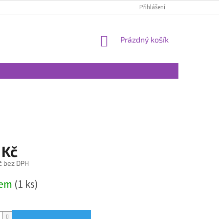
Přihlášení
NÁKUPNÍ
Prázdný košík
KOŠÍK
 Kč
č bez DPH
dem
(1 ks)