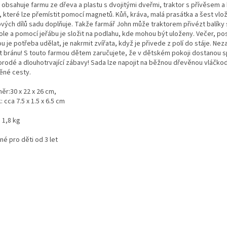
 obsahuje farmu ze dřeva a plastu s dvojitými dveřmi, traktor s přívěsem a 
, které lze přemístit pomocí magnetů. Kůň, kráva, malá prasátka a šest vlož
ových dílů sadu doplňuje. Takže farmář John může traktorem přivézt balíky
ole a pomocí jeřábu je složit na podlahu, kde mohou být uloženy. Večer, po
u je potřeba udělat, je nakrmit zvířata, když je přivede z polí do stáje. N
ít bránu! S touto farmou dětem zaručujete, že v dětském pokoji dostanou 
orodé a dlouhotrvající zábavy! Sada lze napojit na běžnou dřevěnou vláčko
ěné cesty.
ěr:30 x 22 x 26 cm,
: cca 7.5 x 1.5 x 6.5 cm
 1,8 kg
é pro děti od 3 let