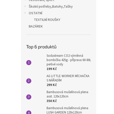
Cestování, sport
Školní potřeby,Batohy,Tašky
OSTATNÍ
TEXTILNÍ ROUŠKY
BAZÁREK
Top 6 produktů
Sodastream CO2 výměnná
bombička 425g - příprava 60-80L
perlivé vody
199 Kč
AG LITTLE WORKER MÍCHAČKA
S NÁŘADÍM
299 Kč
Bambusová mušelínová plena
asst. 120x120cm
350 Kč
Bambusová mušelínová plena
LUSH GARDEN 120x120cm