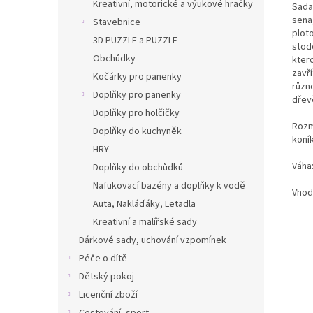
Kreativní, motorické a výukové hračky
Sada
sena
Stavebnice
plot
3D PUZZLE a PUZZLE
stod
Obchůdky
ktero
zavř
Kočárky pro panenky
různ
Doplňky pro panenky
dřev
Doplňky pro holčičky
Rozm
Doplňky do kuchyněk
koník
HRY
Váha:
Doplňky do obchůdků
Nafukovací bazény a doplňky k vodě
Vhodn
Auta, Nakláďáky, Letadla
Kreativní a malířské sady
Dárkové sady, uchování vzpomínek
Péče o dítě
Dětský pokoj
Licenční zboží