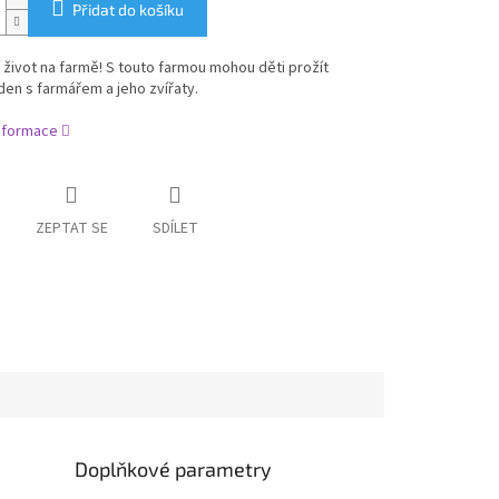
Přidat do košíku
í život na farmě! S touto farmou mohou děti prožít
en s farmářem a jeho zvířaty.
informace
ZEPTAT SE
SDÍLET
Doplňkové parametry