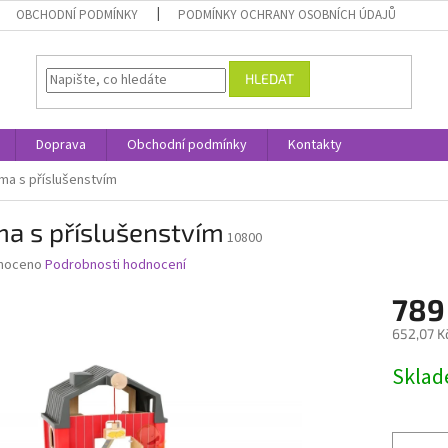
OBCHODNÍ PODMÍNKY
PODMÍNKY OCHRANY OSOBNÍCH ÚDAJŮ
HLEDAT
Doprava
Obchodní podmínky
Kontakty
ma s příslušenstvím
a s příslušenstvím
10800
né
noceno
Podrobnosti hodnocení
ní
789
u
652,07 K
Měrná
Skla
cena:
ek.