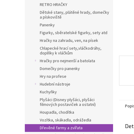
n
RETRO HRAČKY
e
Dětské stany, plátěné hrady, domečky
l
a pískoviště
Panenky
Figurky, sběratelské figurky, sety atd
Hračky na zahradu, ven, na písek
Chlapecké hrací sety,vláčkodráhy,
doplňky k vláčkům
Hračky pro nejmenší a batolata
Domečky pro panenky
Hry na profese
Hudební nástroje
Kuchyňky
Plyšáci (Disney plyšáci, plyšáci
filmových postaviček a ostatní)
Popi
Houpadla, chodítka
Vozítka, skákadla, odrážedla
Det
Dřevěné farmy a zvířata