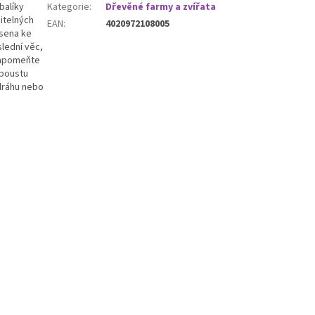
balíky
Kategorie
:
Dřevěné farmy a zvířata
itelných
EAN
:
4020972108005
 sena ke
slední věc,
ezapomeňte
spoustu
dráhu nebo