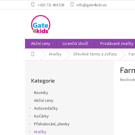
Přejít
+420 731 464 538
info@gate4kids.eu
na
obsah
Akční ceny
Licenční zboží
Prodávané značky
Domů
Hračky
Dřevěné farmy a zvířata
Far
P
Farm
o
Přeskočit
s
Průměr
Neohod
Kategorie
kategorie
t
hodnoce
r
produkt
Novinky
a
je
Akční ceny
0,0
n
z
Autosedačky
n
5
í
Kočárky
hvězdič
p
Přebalování, plenky
a
Hračky