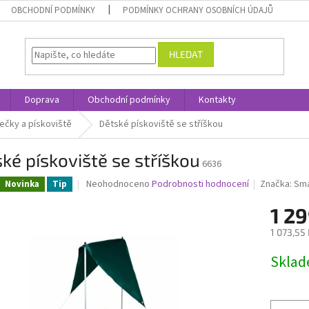
OBCHODNÍ PODMÍNKY
PODMÍNKY OCHRANY OSOBNÍCH ÚDAJŮ
HLEDAT
Doprava
Obchodní podmínky
Kontakty
ečky a pískoviště
Dětské pískoviště se stříškou
ké pískoviště se stříškou
6636
Průměrné
Neohodnoceno
Podrobnosti hodnocení
Značka:
Sma
Novinka
Tip
hodnocení
produktu
1 29
je
1 073,55
0,0
z
Měrná
Skla
5
cena:
hvězdiček.