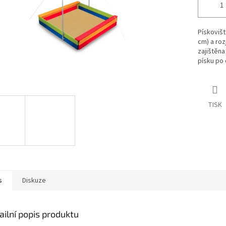
Pískoviš
cm) a roz
zajištěna
písku po 
TISK
s
Diskuze
ailní popis produktu