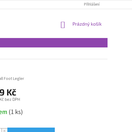
Přihlášení
NÁKUPNÍ
Prázdný košík
KOŠÍK
ll Foot Legler
9 Kč
 Kč bez DPH
dem
(1 ks)