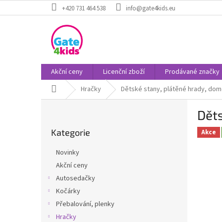
Přejít
+420 731 464 538
info@gate4kids.eu
na
obsah
Akční ceny
Licenční zboží
Prodávané značky
Domů
Hračky
Dětské stany, plátěné hrady, dom
P
Děts
o
Přeskočit
s
Kategorie
kategorie
Akce
t
r
Novinky
a
Akční ceny
n
Autosedačky
n
í
Kočárky
p
Přebalování, plenky
a
Hračky