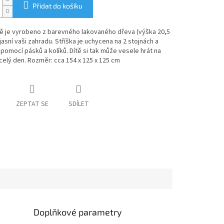
Přidat do košíku
tě je vyrobeno z barevného lakovaného dřeva (výška 20,5
jasní vaši zahradu. Stříška je uchycena na 2 stojnách a
 pomocí pásků a kolíků. Dítě si tak může vesele hrát na
celý den. Rozměr: cca 154 x 125 x 125 cm
ZEPTAT SE
SDÍLET
Doplňkové parametry