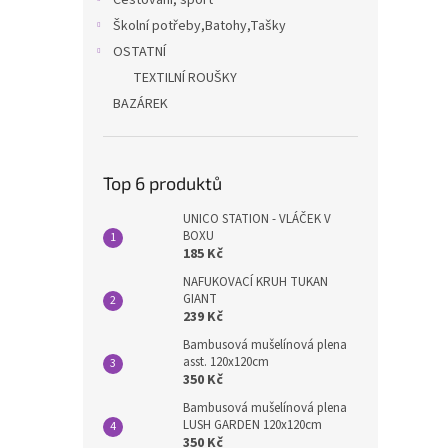
Cestování, sport
Školní potřeby,Batohy,Tašky
OSTATNÍ
TEXTILNÍ ROUŠKY
BAZÁREK
Top 6 produktů
UNICO STATION - VLÁČEK V
BOXU
185 Kč
NAFUKOVACÍ KRUH TUKAN
GIANT
239 Kč
Bambusová mušelínová plena
asst. 120x120cm
350 Kč
Bambusová mušelínová plena
LUSH GARDEN 120x120cm
350 Kč