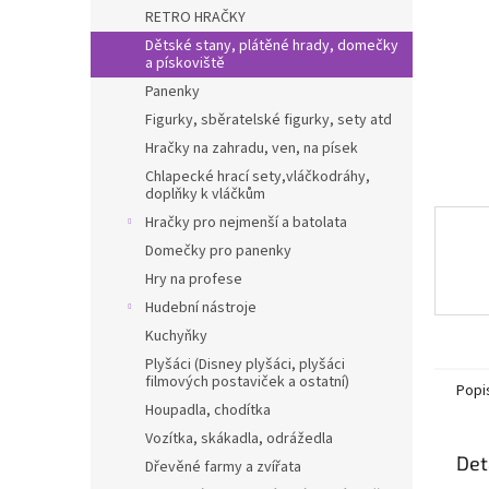
n
RETRO HRAČKY
e
Dětské stany, plátěné hrady, domečky
l
a pískoviště
Panenky
Figurky, sběratelské figurky, sety atd
Hračky na zahradu, ven, na písek
Chlapecké hrací sety,vláčkodráhy,
doplňky k vláčkům
Hračky pro nejmenší a batolata
Domečky pro panenky
Hry na profese
Hudební nástroje
Kuchyňky
Plyšáci (Disney plyšáci, plyšáci
filmových postaviček a ostatní)
Popi
Houpadla, chodítka
Vozítka, skákadla, odrážedla
Det
Dřevěné farmy a zvířata