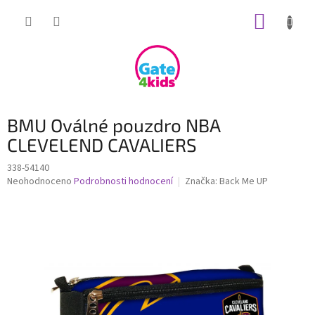
Přejít
NÁKUP
na
obsah
KOŠÍK
BMU Oválné pouzdro NBA
CLEVELEND CAVALIERS
338-54140
Průměrné
Neohodnoceno
Podrobnosti hodnocení
Značka:
Back Me UP
hodnocení
produktu
je
0,0
z
5
hvězdiček.