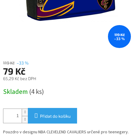
119 Kč
–33 %
119 Kč
–33 %
79 Kč
65,29 Kč bez DPH
Měrná
Skladem
(4 ks)
cena:
Přidat do košíku
Pouzdro v designu NBA CLEVELEND CAVALIERS určené pro teenegery.