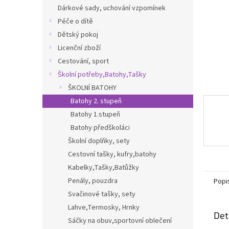
n
Dárkové sady, uchování vzpomínek
e
Péče o dítě
l
Dětský pokoj
Licenční zboží
Cestování, sport
Školní potřeby,Batohy,Tašky
ŠKOLNÍ BATOHY
Batohy 2. stupeň
Batohy 1.stupeň
Batohy předškoláci
Školní doplňky, sety
Cestovní tašky, kufry,batohy
Kabelky,Tašky,Batůžky
Penály, pouzdra
Popi
Svačinové tašky, sety
Lahve,Termosky, Hrnky
Det
Sáčky na obuv,sportovní oblečení