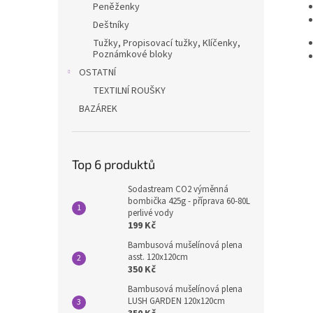
Peněženky
Deštníky
Tužky, Propisovací tužky, Klíčenky,
Poznámkové bloky
OSTATNÍ
TEXTILNÍ ROUŠKY
BAZÁREK
Top 6 produktů
Sodastream CO2 výměnná
bombička 425g - příprava 60-80L
perlivé vody
199 Kč
Bambusová mušelínová plena
asst. 120x120cm
350 Kč
Bambusová mušelínová plena
LUSH GARDEN 120x120cm