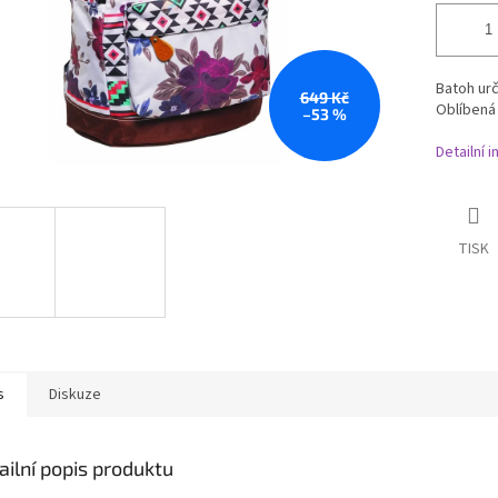
Batoh ur
649 Kč
Oblíbená
–53 %
Detailní 
TISK
s
Diskuze
ailní popis produktu