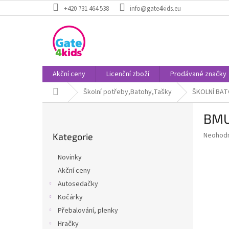
Přejít
+420 731 464 538
info@gate4kids.eu
na
obsah
Akční ceny
Licenční zboží
Prodávané značky
Domů
Školní potřeby,Batohy,Tašky
ŠKOLNÍ BA
P
BMU
o
Přeskočit
s
Průměr
Neohod
Kategorie
kategorie
t
hodnoce
r
produkt
Novinky
a
je
Akční ceny
0,0
n
z
Autosedačky
n
5
í
Kočárky
hvězdič
p
Přebalování, plenky
a
Hračky