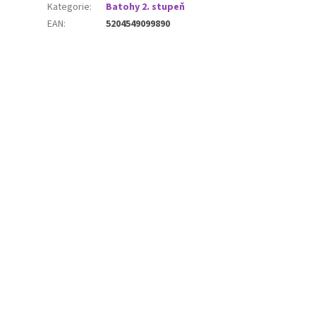
Kategorie
:
Batohy 2. stupeň
EAN
:
5204549099890