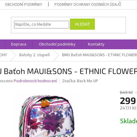
OBCHODNÍ PODMÍNKY
PODMÍNKY OCHRANY OSOBNÍCH ÚDAJŮ
HLEDAT
Doprava
Obchodní podmínky
Kontakty
TOHY
Batohy 2. stupeň
BMU Baťoh MAUI&SONS - ETHNIC FLOWE
 Baťoh MAUI&SONS - ETHNIC FLOWE
né
noceno
Podrobnosti hodnocení
Značka:
Back Me UP
ní
u
649 Kč
299
247,11 K
Měrná
Skla
ek.
cena: