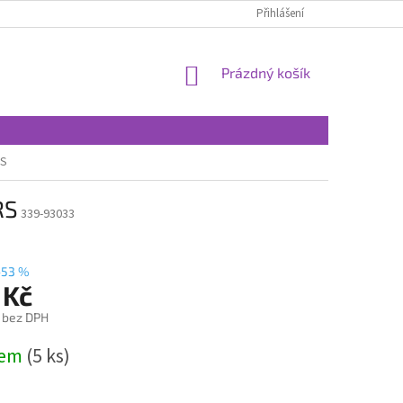
Přihlášení
NÁKUPNÍ
Prázdný košík
KOŠÍK
RS
RS
339-93033
–53 %
 Kč
č bez DPH
dem
(5 ks)