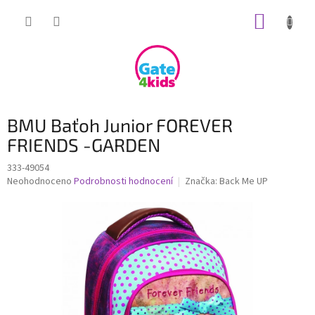
Přejít
NÁKUP
na
obsah
KOŠÍK
BMU Baťoh Junior FOREVER
FRIENDS -GARDEN
333-49054
Průměrné
Neohodnoceno
Podrobnosti hodnocení
Značka:
Back Me UP
hodnocení
produktu
je
0,0
z
5
hvězdiček.