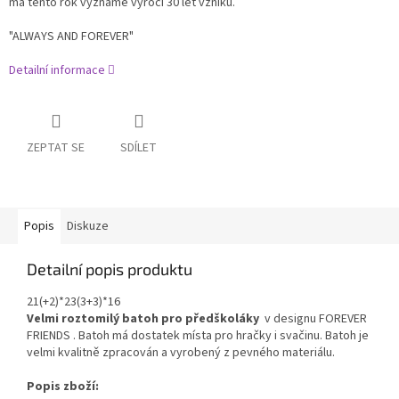
má tento rok významé výročí 30 let vzniku.
"ALWAYS AND FOREVER"
Detailní informace
ZEPTAT SE
SDÍLET
Popis
Diskuze
Detailní popis produktu
21(+2)*23(3+3)*16
Velmi roztomilý batoh pro předškoláky
v designu FOREVER
FRIENDS . Batoh má dostatek místa pro hračky i svačinu. Batoh je
velmi kvalitně zpracován a vyrobený z pevného materiálu.
Popis zboží: