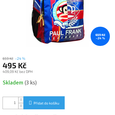
659 Kč
–24 %
659 Kč
–24 %
495 Kč
409,09 Kč bez DPH
Měrná
Skladem
(3 ks)
cena:
Přidat do košíku