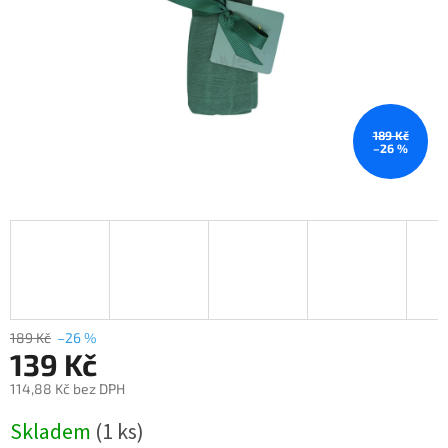
189 Kč
–26 %
189 Kč
–26 %
139 Kč
114,88 Kč bez DPH
Měrná
Skladem
(1 ks)
cena: