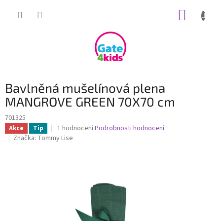
Přejít
NÁKUP
na
obsah
KOŠÍK
Bavlněná mušelínová plena
MANGROVE GREEN 70X70 cm
701325
Průměrné
1 hodnocení
Podrobnosti hodnocení
Akce
Tip
hodnocení
Značka:
Tommy Lise
produktu
je
5,0
z
5
hvězdiček.