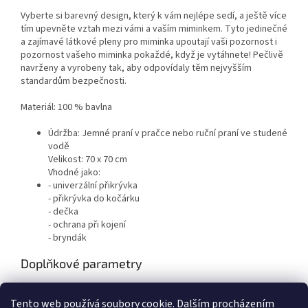
Vyberte si barevný design, který k vám nejlépe sedí, a ještě více
tím upevněte vztah mezi vámi a vaším miminkem. Tyto jedinečné
a zajímavé látkové pleny pro miminka upoutají vaši pozornost i
pozornost vašeho miminka pokaždé, když je vytáhnete! Pečlivě
navrženy a vyrobeny tak, aby odpovídaly těm nejvyšším
standardům bezpečnosti.
Materiál: 100 % bavlna
Údržba: Jemné praní v pračce nebo ruční praní ve studené
vodě
Velikost: 70 x 70 cm
Vhodné jako:
- univerzální přikrývka
- přikrývka do kočárku
- dečka
- ochrana při kojení
- bryndák
Doplňkové parametry
Kategorie
:
Plenky jenorázové,textilní
Tento web používá soubory cookie. Dalším procházením
EAN
:
8594197920583