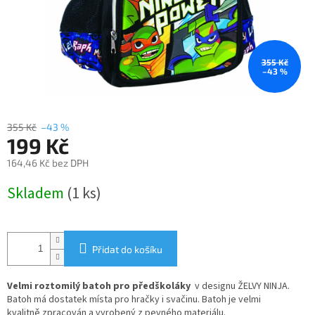
355 Kč
–43 %
355 Kč
–43 %
199 Kč
164,46 Kč bez DPH
Měrná
Skladem
(1 ks)
cena:
Přidat do košíku
Velmi roztomilý batoh pro předškoláky
v designu ŽELVY NINJA.
Batoh má dostatek místa pro hračky i svačinu. Batoh je velmi
kvalitně zpracován a vyrobený z pevného materiálu.