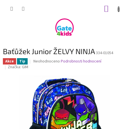
Přejít
NÁKUP
na
obsah
KOŠÍK
Baťůžek Junior ŽELVY NINJA
334-01054
Průměrné
Neohodnoceno
Podrobnosti hodnocení
Akce
Tip
hodnocení
Značka:
GIM
produktu
je
0,0
z
5
hvězdiček.