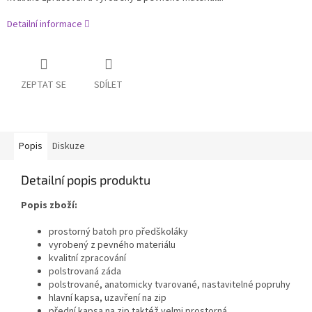
Detailní informace
ZEPTAT SE
SDÍLET
Popis
Diskuze
Detailní popis produktu
Popis zboží:
prostorný batoh pro předškoláky
vyrobený z pevného materiálu
kvalitní zpracování
polstrovaná záda
polstrované, anatomicky tvarované, nastavitelné popruhy
hlavní kapsa, uzavření na zip
přední kapsa na zip taktéž velmi prostorná