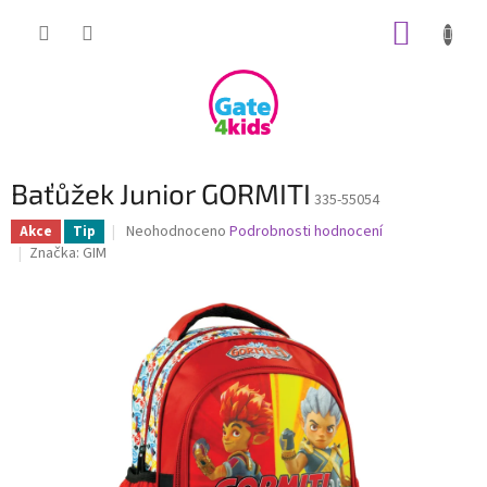
Přejít
NÁKUP
na
obsah
KOŠÍK
Baťůžek Junior GORMITI
335-55054
Průměrné
Neohodnoceno
Podrobnosti hodnocení
Akce
Tip
hodnocení
Značka:
GIM
produktu
je
0,0
z
5
hvězdiček.