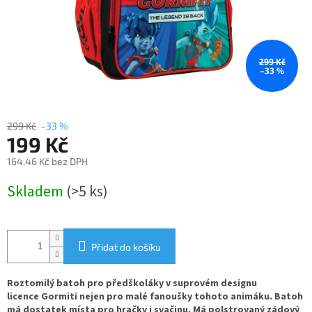
299 Kč
–33 %
299 Kč
–33 %
199 Kč
164,46 Kč bez DPH
Měrná
Skladem
(>5 ks)
cena:
Přidat do košíku
Roztomilý
batoh pro předškoláky
v suprovém designu
licence
Gormiti
nejen pro malé fanoušky tohoto animáku. Batoh
má
dostatek místa
pro hračky i svačinu. Má polstrovaný zádový