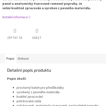
panel a anatomicky tvarované ramenní popruhy. Je
velmi
kvalitně zpracován
a vyroben z pevného materiálu.
Detailní informace
ZEPTAT SE
SDÍLET
Popis
Diskuze
Detailní popis produktu
Popis zboží:
prostorný batoh pro předškoláky
vyrobený z pevného materiálu
kvalitní zpracování
polstrovaná záda
polstrované, anatomicky tvarované, nastavitelné popruhy