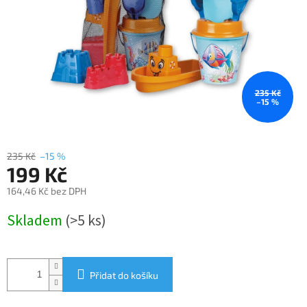
235 Kč
–15 %
235 Kč
–15 %
199 Kč
164,46 Kč bez DPH
Měrná
Skladem
(>5 ks)
cena:
Přidat do košíku