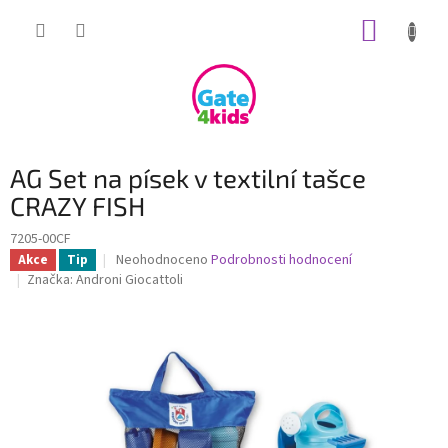
Přejít
NÁKUP
na
obsah
KOŠÍK
AG Set na písek v textilní tašce
CRAZY FISH
7205-00CF
Průměrné
Neohodnoceno
Podrobnosti hodnocení
Akce
Tip
hodnocení
Značka:
Androni Giocattoli
produktu
je
0,0
z
5
hvězdiček.